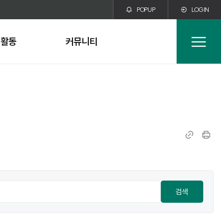
POPUP
LOGIN
생활동
커뮤니티
전
체
메
뉴
링
인
크
쇄
복
사
검색