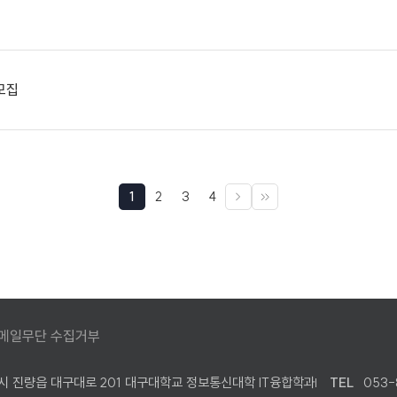
모집
1
2
3
4
다음
끝으로
메일무단 수집거부
산시 진량읍 대구대로 201 대구대학교 정보통신대학 IT융합학과
TEL
053-